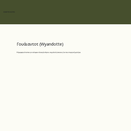
ΚΟΚΕΤΕΣ ΚΟΤΕΣ
Γουάιαντοτ (Wyandotte)
Η όμορφη κότα που γεννά αρκετά αυγά, πέφτει συχνά κλώσα και γίνεται στοργική μητέρα.