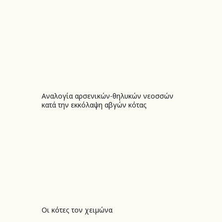
Αναλογία αρσενικών-θηλυκών νεοσσών
Αναλογία αρσενικών-θηλυκών νεοσσών κατά την εκκόλαψη αβγών κότας
κατά την εκκόλαψη αβγών κότας
Οι κότες τον χειμώνα
Οι κότες τον χειμώνα