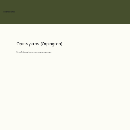
ΚΟΚΕΤΕΣ ΚΟΤΕΣ
Ορπινγκτον (Orpington)
Ράτσα διπλής χρήσης με εμφάνιση και χαρακτήρα