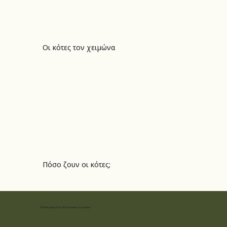
Οι κότες τον χειμώνα
Οι κότες τον χειμώνα
Πόσο ζουν οι κότες;
Πόσο ζουν οι κότες;
Πολιτική Απορρήτου & Προσωπικών Δεδομένων