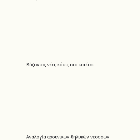
Βάζοντας νέες κότες στο κοτέτσι
Βάζοντας νέες κότες στο κοτέτσι
Αναλογία αρσενικών-θηλυκών νεοσσών
Αναλογία αρσενικών-θηλυκών νεοσσών κατά την εκκόλαψη αβγών κότας