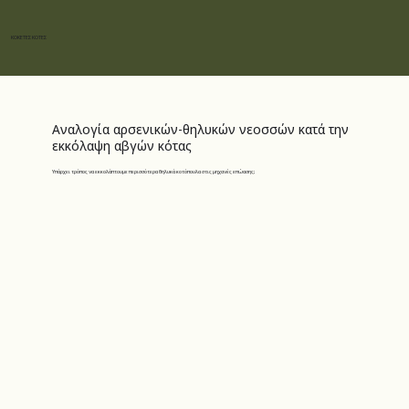
ΚΟΚΕΤΕΣ ΚΟΤΕΣ
Αναλογία αρσενικών-θηλυκών νεοσσών κατά την
εκκόλαψη αβγών κότας
Υπάρχει τρόπος να εκκολάπτουμε περισσότερα θηλυκά κοτόπουλα στις μηχανές επώασης;