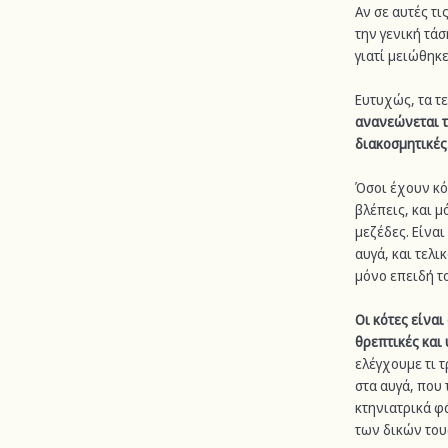
Αν σε αυτές τι
την γενική τάσ
γιατί μειώθηκ
Ευτυχώς, τα τε
ανανεώνεται τ
διακοσμητικές
Όσοι έχουν κό
βλέπεις, και μ
μεζέδες. Είναι
αυγά, και τελ
μόνο επειδή το
Οι κότες είναι
θρεπτικές και
ελέγχουμε τι τ
στα αυγά, που 
κτηνιατρικά φά
των δικών του