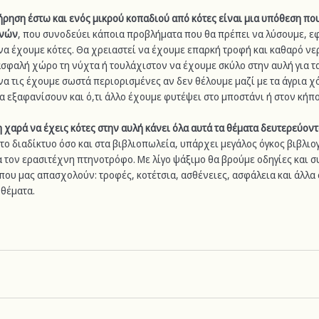
ήρηση έστω και ενός μικρού κοπαδιού από κότες είναι μια υπόθεση που
υνών
, που συνοδεύει κάποια προβλήματα που θα πρέπει να λύσουμε, ε
α έχουμε κότες. Θα χρειαστεί να έχουμε επαρκή τροφή και καθαρό νερό
ασφαλή χώρο τη νύχτα ή τουλάχιστον να έχουμε σκύλο στην αυλή για τα
α τις έχουμε σωστά περιορισμένες αν δεν θέλουμε μαζί με τα άγρια χό
α εξαφανίσουν και ό,τι άλλο έχουμε φυτέψει στο μποστάνι ή στον κήπο
 χαρά να έχεις κότες στην αυλή κάνει όλα αυτά τα θέματα δευτερεύοντ
το διαδίκτυο όσο και στα βιβλιοπωλεία, υπάρχει μεγάλος όγκος βιβλιο
 τον ερασιτέχνη πτηνοτρόφο. Με λίγο ψάξιμο θα βρούμε οδηγίες και σ
που μας απασχολούν: τροφές, κοτέτσια, ασθένειες, ασφάλεια και άλλα 
θέματα.