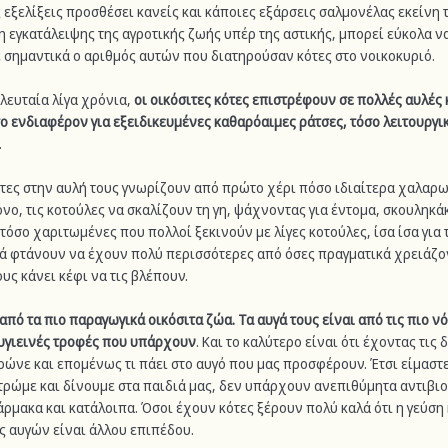
ς εξελίξεις προσθέσει κανείς και κάποιες εξάρσεις σαλμονέλας εκείνη 
η εγκατάλειψης της αγροτικής ζωής υπέρ της αστικής, μπορεί εύκολα να
ε σημαντικά ο αριθμός αυτών που διατηρούσαν κότες στο νοικοκυριό.
λευταία λίγα χρόνια, 
οι οικόσιτες κότες επιστρέφουν σε πολλές αυλές κ
ο ενδιαφέρον για εξειδικευμένες καθαρόαιμες ράτσες, τόσο λειτουργικ
.
τες στην αυλή τους γνωρίζουν από πρώτο χέρι πόσο ιδιαίτερα χαλαρωτ
όνο, τις κοτούλες να σκαλίζουν τη γη, ψάχνοντας για έντομα, σκουληκάκ
 τόσο χαριτωμένες που πολλοί ξεκινούν με λίγες κοτούλες, ίσα ίσα για 
ικά φτάνουν να έχουν πολύ περισσότερες από όσες πραγματικά χρειάζον
υς κάνει κέφι να τις βλέπουν.
 από τα πιο παραγωγικά οικόσιτα ζώα. Τα αυγά τους είναι από τις πιο νό
 υγιεινές τροφές που υπάρχουν
. Και το καλύτερο είναι ότι έχοντας τις 
ρώνε και επομένως τι πάει στο αυγό που μας προσφέρουν. Έτσι είμαστε
τρώμε και δίνουμε στα παιδιά μας, δεν υπάρχουν ανεπιθύμητα αντιβιοτ
ρμακα και κατάλοιπα. Όσοι έχουν κότες ξέρουν πολύ καλά ότι η γεύση 
ς αυγών είναι άλλου επιπέδου.