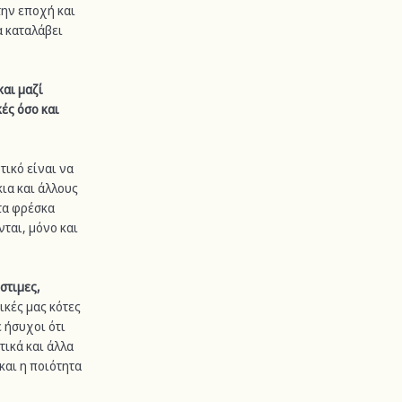
την εποχή και 
 καταλάβει 
αι μαζί 
ές όσο και 
ικό είναι να 
ια και άλλους 
τα φρέσκα 
ται, μόνο και 
στιμες, 
δικές μας κότες 
 ήσυχοι ότι 
ικά και άλλα 
και η ποιότητα 