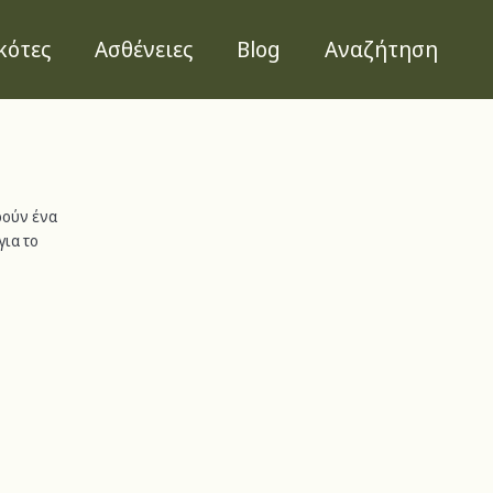
κότες
Ασθένειες
Blog
Αναζήτηση
ρούν ένα 
ια το 