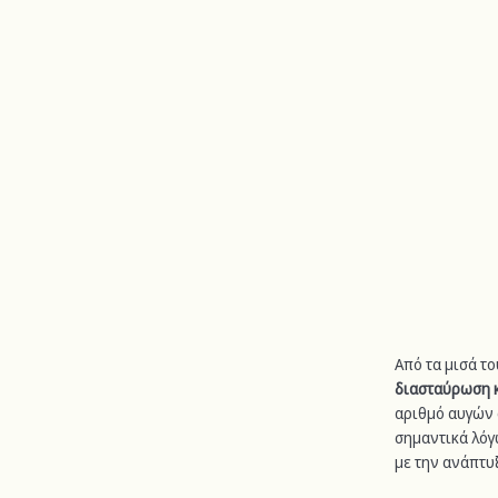
Από τα μισά τ
διασταύρωση 
αριθμό αυγών 
σημαντικά λόγ
με την ανάπτυ