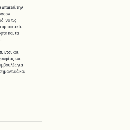
 απαιτεί την 
φόσον 
, να τις 
 αρπακτικά. 
ρτα και τα 
.
α.
 Έτσι και 
γραφίας και 
υμβουλές για 
σημαντικά και 