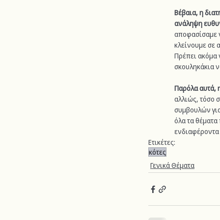
Βέβαια, η διατ
ανάληψη ευθ
αποφασίσαμε ν
κλείνουμε σε 
Πρέπει ακόμα ν
σκουληκάκια ν
Παρόλα αυτά, η
αλλιώς, τόσο σ
συμβουλών για
όλα τα θέματα 
ενδιαφέροντα 
Ετικέτες:
κότες
Γενικά Θέματα